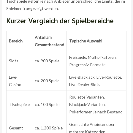
Tischspiele gelten je nach Anbieter unterschiedliche Limits, die im
Spielmenü angezeigt werden.
Kurzer Vergleich der Spielbereiche
Anteil am
Bereich
Typische Auswahl
Gesamtbestand
Freispiele, Multiplikatoren,
Slots
ca. 900 Spiele
Progressiv-Formate
Live-
Live-Blackjack, Live-Roulette,
ca. 200 Spiele
Casino
Live-Dealer-Slots
Roulette-Varianten,
Tischspiele
ca. 100 Spiele
Blackjack-Varianten,
Pokerformen je nach Bestand
Gemischte Anbieter über
Gesamt
ca. 1.200 Spiele
mehrere Kategorien