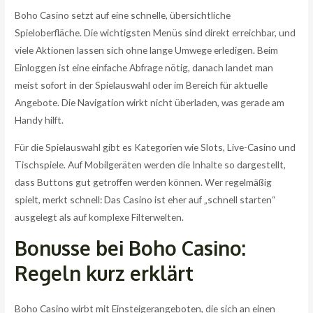
Boho Casino setzt auf eine schnelle, übersichtliche
Spieloberfläche. Die wichtigsten Menüs sind direkt erreichbar, und
viele Aktionen lassen sich ohne lange Umwege erledigen. Beim
Einloggen ist eine einfache Abfrage nötig, danach landet man
meist sofort in der Spielauswahl oder im Bereich für aktuelle
Angebote. Die Navigation wirkt nicht überladen, was gerade am
Handy hilft.
Für die Spielauswahl gibt es Kategorien wie Slots, Live-Casino und
Tischspiele. Auf Mobilgeräten werden die Inhalte so dargestellt,
dass Buttons gut getroffen werden können. Wer regelmäßig
spielt, merkt schnell: Das Casino ist eher auf „schnell starten“
ausgelegt als auf komplexe Filterwelten.
Bonusse bei Boho Casino:
Regeln kurz erklärt
Boho Casino wirbt mit Einsteigerangeboten, die sich an einen