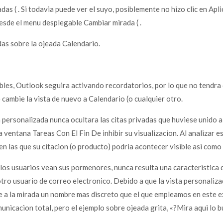
das ( . Si todavia puede ver el suyo, posiblemente no hizo clic en Aplic
esde el menu desplegable Cambiar mirada ( .
vadas sobre la ojeada Calendario.
ibles, Outlook seguira activando recordatorios, por lo que no tendra
 cambie la vista de nuevo a Calendario (o cualquier otro.
a personalizada nunca ocultara las citas privadas que huviese unido a
 ventana Tareas Con El Fin De inhibir su visualizacion. Al analizar 
en las que su citacion (o producto) podria acontecer visible asi­ co
los usuarios vean sus pormenores, nunca resulta una caracteristica 
tro usuario de correo electronico. Debido a que la vista personaliza
le a la mirada un nombre mas discreto que el que empleamos en este 
icacion total, pero el ejemplo sobre ojeada grita, «?Mira aqui lo 