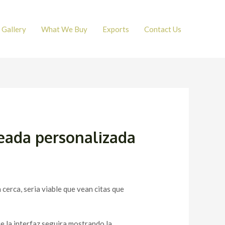
Gallery
What We Buy
Exports
Contact Us
jeada personalizada
rca, seri­a viable que vean citas que
ue la interfaz seguira mostrando la