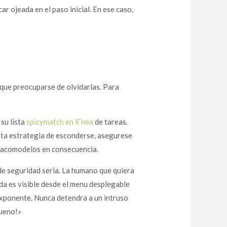
ar ojeada en el paso inicial. En ese caso,
 que preocuparse de olvidarlas. Para
 su lista
spicymatch en lГ­nea
de tareas.
esta estrategia de esconderse, asegurese
mo acomodelos en consecuencia.
de seguridad seria. La humano que quiera
da es visible desde el menu desplegable
exponente. Nunca detendra a un intruso
bueno!»