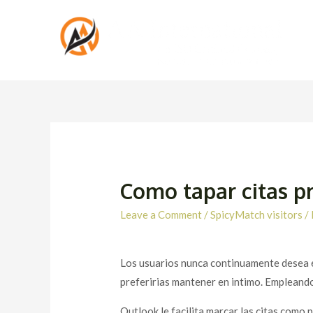
Como tapar citas p
Leave a Comment
/
SpicyMatch visitors
/
Los usuarios nunca continuamente desea en
preferirias mantener en intimo. Empleando
Outlook le facilita marcar las citas como 