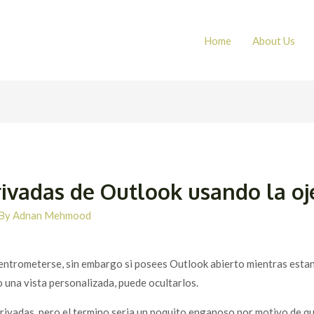
Home
About Us
rivadas de Outlook usando la o
 By
Adnan Mehmood
trometerse, sin embargo si posees Outlook abierto mientras estan ce
 una vista personalizada, puede ocultarlos.
privadas, pero el termino seri­a un poquito enganoso por motivo de q