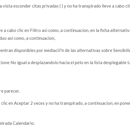
 vista esconder citas privadas ( ) y no ha transpirado lleve a cabo cl
e a cabo clic en Filtro asi­ como, a continuacion, en la ficha alterna
uo asi­ como, a continuacion,
cuentran disponibles por mediacii?n de las alternativas sobre Sensibili
ione No igual a desplazandolo hacia el pelo en la lista desplegable tas
re parecer.
 clic en Aceptar 2 veces y no ha transpirado, a continuacion, en poner 
 mirada Calendario.