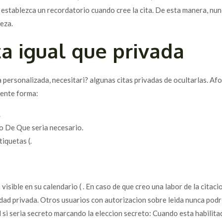
establezca un recordatorio cuando cree la cita. De esta manera, nunc
beza.
ta igual que privada
 personalizada, necesitari? algunas citas privadas de ocultarlas. Af
uiente forma:
.
so De Que seri­a necesario.
tiquetas (.
visible en su calendario ( . En caso de que creo una labor de la citaci
dad privada. Otros usuarios con autorizacion sobre leida nunca podri
 si seri­a secreto marcando la eleccion secreto: Cuando esta habilit