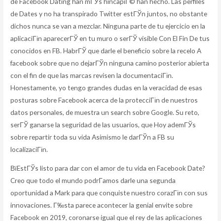
de Facebook Dating han mГЎs hincapiГ© han hecho. Las perfiles
de Dates y no ha transpirado Twitter estГЎn juntos, no obstante
dichos nunca se van a mezclar. Ninguna parte de tu ejercicio en la
aplicaciГіn aparecerГЎ en tu muro o serГЎ visible Con El Fin De tus
conocidos en FB. HabrГЎ que darle el beneficio sobre la recelo A
facebook sobre que no dejarГЎn ninguna camino posterior abierta
con el fin de que las marcas revisen la documentaciГіn.
Honestamente, yo tengo grandes dudas en la veracidad de esas
posturas sobre Facebook acerca de la protecciГіn de nuestros
datos personales, de muestra un search sobre Google. Su reto,
serГЎ ganarse la seguridad de las usuarios, que Hoy ademГЎs
sobre repartir toda su vida Asimismo le darГЎn a FB su
localizaciГіn.
ВїEstГЎs listo para dar con el amor de tu vida en Facebook Date?
Creo que todo el mundo podrГ­amos darle una segunda
oportunidad a Mark para que conquiste nuestro corazГіn con sus
innovaciones. Г‰sta parece acontecer la genial envite sobre
Facebook en 2019, coronarse igual que el rey de las aplicaciones