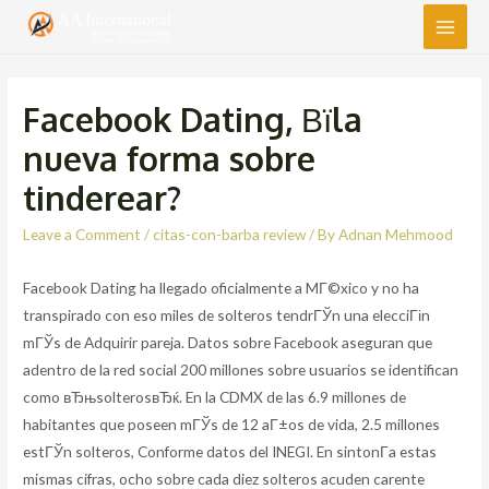
Main
Men
Facebook Dating, Вїla
nueva forma sobre
tinderear?
Leave a Comment
/
citas-con-barba review
/ By
Adnan Mehmood
Facebook Dating ha llegado oficialmente a MГ©xico y no ha
transpirado con eso miles de solteros tendrГЎn una elecciГіn
mГЎs de Adquirir pareja. Datos sobre Facebook aseguran que
adentro de la red social 200 millones sobre usuarios se identifican
como вЂњsolterosвЂќ. En la CDMX de las 6.9 millones de
habitantes que poseen mГЎs de 12 aГ±os de vida, 2.5 millones
estГЎn solteros, Conforme datos del INEGI. En sintonГ­a estas
mismas cifras, ocho sobre cada diez solteros acuden carente