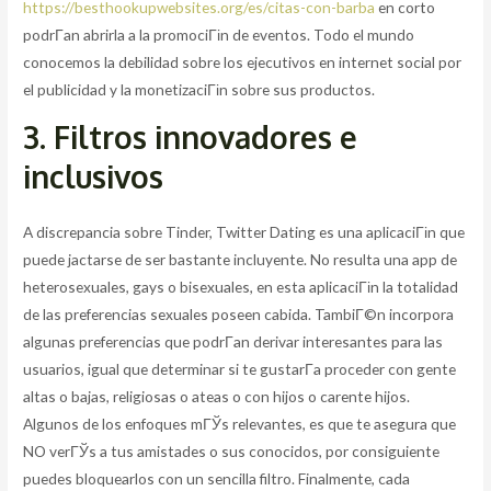
https://besthookupwebsites.org/es/citas-con-barba
en corto
podrГ­an abrirla a la promociГіn de eventos. Todo el mundo
conocemos la debilidad sobre los ejecutivos en internet social por
el publicidad y la monetizaciГіn sobre sus productos.
3. Filtros innovadores e
inclusivos
A discrepancia sobre Tinder, Twitter Dating es una aplicaciГіn que
puede jactarse de ser bastante incluyente. No resulta una app de
heterosexuales, gays o bisexuales, en esta aplicaciГіn la totalidad
de las preferencias sexuales poseen cabida. TambiГ©n incorpora
algunas preferencias que podrГ­an derivar interesantes para las
usuarios, igual que determinar si te gustarГ­a proceder con gente
altas o bajas, religiosas o ateas o con hijos o carente hijos.
Algunos de los enfoques mГЎs relevantes, es que te asegura que
NO verГЎs a tus amistades o sus conocidos, por consiguiente
puedes bloquearlos con un sencilla filtro. Finalmente, cada