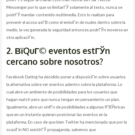
Messenger por lo que se limitarГЎ solamente al texto, nunca se
podrГЎ mandar contenido multimedia. Esto lo realizan para
prevenir el acoso asГ­В­ como el emisiГіn de nudes dentro sobre la
medio, la vez generada la seguridad entonces podrГЎn moverse an
otra aplicaciГіn.
2. ВїQuГ© eventos estГЎn
cercano sobre nosotros?
Facebook Dating ha decidido poner a disposiciГіn sobre usuarios
la alternativa sobre ver eventos adentro sobre la plataforma. Lo
cual abre un ambiente de posibilidades para los usuarios que
hagan match pero que nunca tengan en pensamiento un plan.
Igualmente, abre un sinfГ­n de posibilidades a algunas fГ­ВЎbricas
que en un instante quieran posicionar las eventos en la
plataforma. En caso de que bien Twitter ha mencionado que por la
ocasiГіn NO existirГЎ propaganda, sabemos que