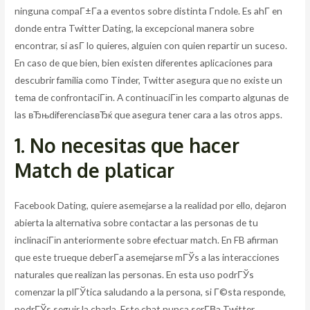
ninguna compaГ±Г­a a eventos sobre distinta Г­ndole. Es ahГ­ en
donde entra Twitter Dating, la excepcional manera sobre
encontrar, si asГ­ lo quieres, alguien con quien repartir un suceso.
En caso de que bien, bien existen diferentes aplicaciones para
descubrir familia como Tinder, Twitter asegura que no existe un
tema de confrontaciГіn.
A continuaciГіn les comparto algunas de
las вЂњdiferenciasвЂќ que asegura tener cara a las otros apps.
1. No necesitas que hacer
Match de platicar
Facebook Dating, quiere asemejarse a la realidad por ello, dejaron
abierta la alternativa sobre contactar a las personas de tu
inclinaciГіn anteriormente sobre efectuar match. En FB afirman
que este trueque deberГ­a asemejarse mГЎs a las interacciones
naturales que realizan las personas. En esta uso podrГЎs
comenzar la plГЎtica saludando a la persona, si Г©sta responde,
podrГЎs seguir la charla. Este chat nunca serГ­В­a Twitter