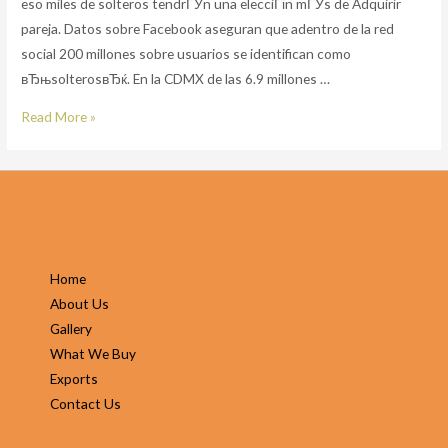
eso miles de solteros tendrГЎn una elecciГіn mГЎs de Adquirir
pareja. Datos sobre Facebook aseguran que adentro de la red
social 200 millones sobre usuarios se identifican como
вЂњsolterosвЂќ. En la CDMX de las 6.9 millones …
Facebook
Read More »
Dating,
Вїla
nueva
forma
sobre
tinderear?
Home
About Us
Gallery
What We Buy
Exports
Contact Us