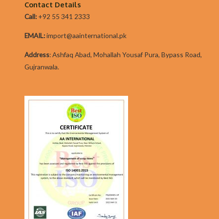
Contact Details
Call:
+92 55 341 2333
EMAIL:
import@aainternational.pk
Addres
s
:
Ashfaq Abad, Mohallah Yousaf Pura, Bypass Road,
Gujranwala.